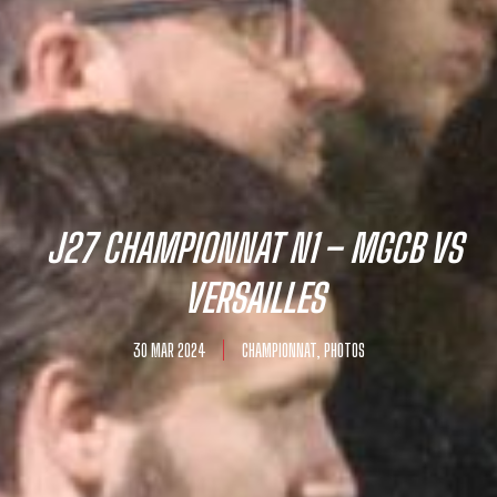
J27 CHAMPIONNAT N1 – MGCB VS
VERSAILLES
30 MAR 2024
CHAMPIONNAT
,
PHOTOS