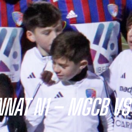
NNAT N1 – MGCB VS